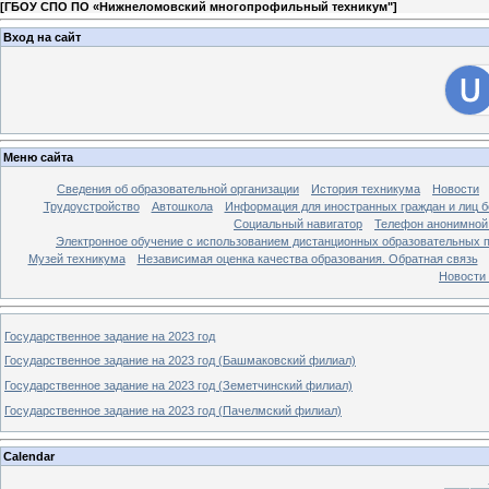
[
ГБОУ СПО ПО «Нижнеломовский многопрофильный техникум"
]
Вход на сайт
Меню сайта
Сведения об образовательной организации
История техникума
Новости
Трудоустройство
Автошкола
Информация для иностранных граждан и лиц б
Социальный навигатор
Телефон анонимной
Электронное обучение с использованием дистанционных образовательных 
Музей техникума
Независимая оценка качества образования. Обратная связь
Новости
Государственное задание на 2023 год
Государственное задание на 2023 год (Башмаковский филиал)
Государственное задание на 2023 год (Земетчинский филиал)
Государственное задание на 2023 год (Пачелмский филиал)
Calendar